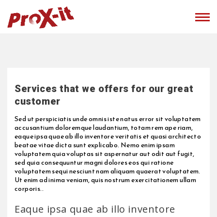
Services that we offers for our great
customer
Sed ut perspiciatis unde omnis iste natus error sit voluptatem
accusantium doloremque laudantium, totam rem ape riam,
eaque ipsa quae ab illo inventore veritatis et quasi architecto
beatae vitae dicta sunt explicabo. Nemo enim ipsam
voluptatem quia voluptas sit aspernatur aut odit aut fugit,
sed quia consequuntur magni dolores eos qui ratione
voluptatem sequi nesciunt nam aliquam quaerat voluptatem.
Ut enim ad inima veniam, quis nostrum exercitationem ullam
corporis..
Eaque ipsa quae ab illo inventore